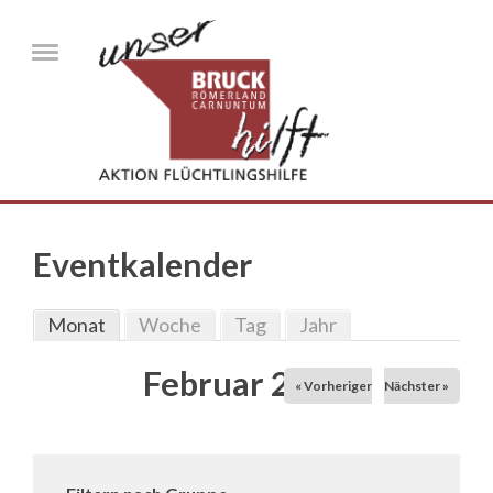
Direkt zum Inhalt
Menu
Eventkalender
Monat
(aktiver Reiter)
Woche
Tag
Jahr
Haupt-Reiter
Februar 2026
« Vorheriger
Nächster »