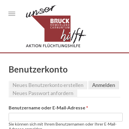
Direkt zum Inhalt
Menu
Benutzerkonto
Neues Benutzerkonto erstellen
Anmelden
(aktiv
Haupt-Reiter
Reiter
Neues Passwort anfordern
Benutzername oder E-Mail-Adresse
*
Sie können sich mit Ihrem Benutzernamen oder Ihrer E-Mail-
Adresse anmelden.