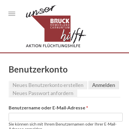
Direkt zum Inhalt
Menu
Benutzerkonto
Neues Benutzerkonto erstellen
Anmelden
(aktiv
Haupt-Reiter
Reiter
Neues Passwort anfordern
Benutzername oder E-Mail-Adresse
*
Sie können sich mit Ihrem Benutzernamen oder Ihrer E-Mail-
Adresse anmelden.