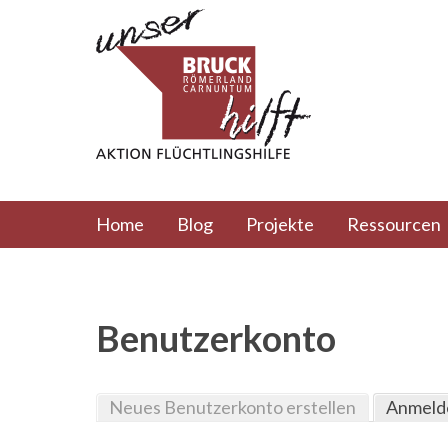
Direkt zum Inhalt
Hauptmenü
Home
Blog
Projekte
Ressourcen
Benutzerkonto
Neues Benutzerkonto erstellen
Anmeld
Haupt-Reiter