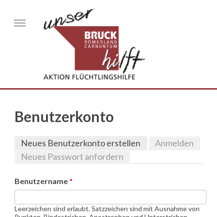
Direkt zum Inhalt
Menu
Benutzerkonto
Neues Benutzerkonto erstellen
(aktiver Reiter)
Anmelden
Haupt-Reiter
Neues Passwort anfordern
Benutzername
*
Leerzeichen sind erlaubt. Satzzeichen sind mit Ausnahme von
Punkten, Bindestrichen, Apostrophen und Unterstrichen