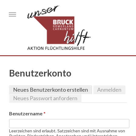
Direkt zum Inhalt
Menu
Benutzerkonto
Neues Benutzerkonto erstellen
(aktiver Reiter)
Anmelden
Haupt-Reiter
Neues Passwort anfordern
Benutzername
*
Leerzeichen sind erlaubt. Satzzeichen sind mit Ausnahme von
Punkten, Bindestrichen, Apostrophen und Unterstrichen