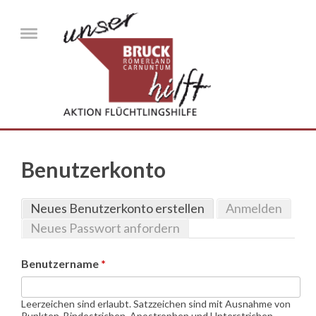
Direkt zum Inhalt
Menu
Benutzerkonto
Neues Benutzerkonto erstellen
(aktiver Reiter)
Anmelden
Haupt-Reiter
Neues Passwort anfordern
Benutzername
*
Leerzeichen sind erlaubt. Satzzeichen sind mit Ausnahme von
Punkten, Bindestrichen, Apostrophen und Unterstrichen