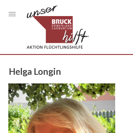
Direkt zum Inhalt
Menu
Helga Longin
helga_kondolenz.jpg