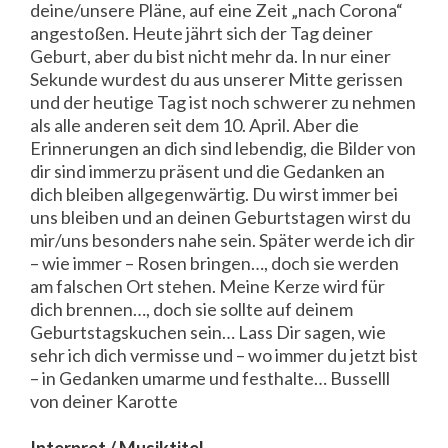
deine/unsere Pläne, auf eine Zeit „nach Corona“
angestoßen. Heute jährt sich der Tag deiner
Geburt, aber du bist nicht mehr da. In nur einer
Sekunde wurdest du aus unserer Mitte gerissen
und der heutige Tag ist noch schwerer zu nehmen
als alle anderen seit dem 10. April. Aber die
Erinnerungen an dich sind lebendig, die Bilder von
dir sind immerzu präsent und die Gedanken an
dich bleiben allgegenwärtig. Du wirst immer bei
uns bleiben und an deinen Geburtstagen wirst du
mir/uns besonders nahe sein. Später werde ich dir
– wie immer – Rosen bringen…, doch sie werden
am falschen Ort stehen. Meine Kerze wird für
dich brennen…, doch sie sollte auf deinem
Geburtstagskuchen sein… Lass Dir sagen, wie
sehr ich dich vermisse und – wo immer du jetzt bist
– in Gedanken umarme und festhalte… Busselll
von deiner Karotte
Interpret / Musiktitel