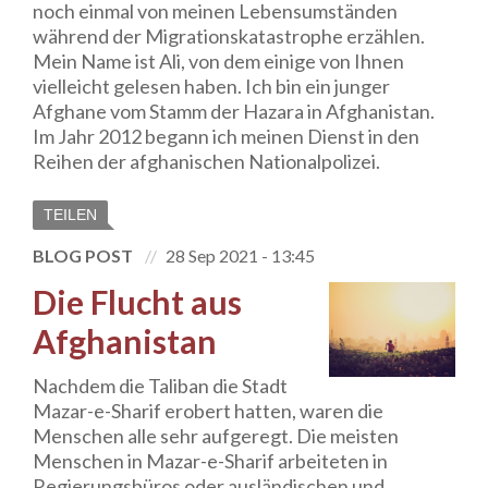
noch einmal von meinen Lebensumständen
während der Migrationskatastrophe erzählen.
Mein Name ist Ali, von dem einige von Ihnen
vielleicht gelesen haben. Ich bin ein junger
Afghane vom Stamm der Hazara in Afghanistan.
Im Jahr 2012 begann ich meinen Dienst in den
Reihen der afghanischen Nationalpolizei.
TEILEN
BLOG POST
28 Sep 2021 - 13:45
Die Flucht aus
Afghanistan
Nachdem die Taliban die Stadt
Mazar-e-Sharif erobert hatten, waren die
Menschen alle sehr aufgeregt. Die meisten
Menschen in Mazar-e-Sharif arbeiteten in
Regierungsbüros oder ausländischen und