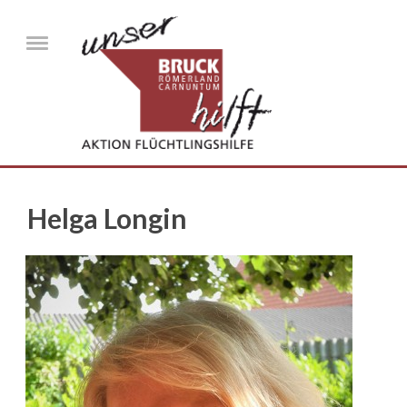
Direkt zum Inhalt
Menu
Helga Longin
helga_kondolenz.jpg