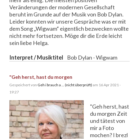
Veränderungen der modernen Gesellschaft
beruht im Grunde auf der Musik von Bob Dylan.
Leider konnten wir unsere Gespräche was er mit
dem Song „Wigwam“ eigentlich bezwecken wollte
nicht mehr fortsetzen. Möge dir die Erde leicht
sein liebe Helga.
Interpret / Musiktitel
Bob Dylan - Wigwam
"Geh herst, hast du morgen
Gespeichert von
Geh i brauch a ... (nicht überprüft)
am 16 Apr 2021 -
19:27
"Geh herst, hast
du morgen Zeit
und tätest von
mir a Foto
mochen? I brezl