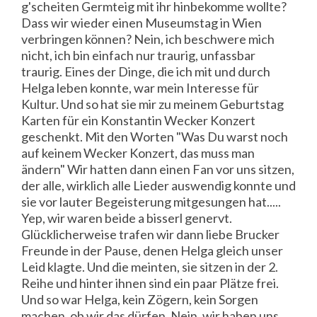
g'scheiten Germteig mit ihr hinbekomme wollte?
Dass wir wieder einen Museumstag in Wien
verbringen können? Nein, ich beschwere mich
nicht, ich bin einfach nur traurig, unfassbar
traurig. Eines der Dinge, die ich mit und durch
Helga leben konnte, war mein Interesse für
Kultur. Und so hat sie mir zu meinem Geburtstag
Karten für ein Konstantin Wecker Konzert
geschenkt. Mit den Worten "Was Du warst noch
auf keinem Wecker Konzert, das muss man
ändern" Wir hatten dann einen Fan vor uns sitzen,
der alle, wirklich alle Lieder auswendig konnte und
sie vor lauter Begeisterung mitgesungen hat.....
Yep, wir waren beide a bisserl genervt.
Glücklicherweise trafen wir dann liebe Brucker
Freunde in der Pause, denen Helga gleich unser
Leid klagte. Und die meinten, sie sitzen in der 2.
Reihe und hinter ihnen sind ein paar Plätze frei.
Und so war Helga, kein Zögern, kein Sorgen
machen, ob wir das dürfen. Nein, wir haben uns