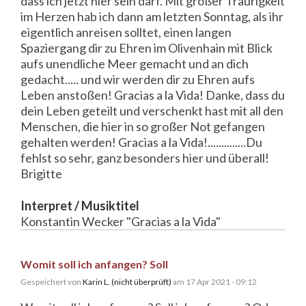
dass ich jetzt hier sein darf. Mit großer Traurigkeit
im Herzen hab ich dann am letzten Sonntag, als ihr
eigentlich anreisen solltet, einen langen
Spaziergang dir zu Ehren im Olivenhain mit Blick
aufs unendliche Meer gemacht und an dich
gedacht..... und wir werden dir zu Ehren aufs
Leben anstoßen! Gracias a la Vida! Danke, dass du
dein Leben geteilt und verschenkt hast mit all den
Menschen, die hier in so großer Not gefangen
gehalten werden! Gracias a la Vida!..............Du
fehlst so sehr, ganz besonders hier und überall!
Brigitte
Interpret / Musiktitel
Konstantin Wecker "Gracias a la Vida"
Womit soll ich anfangen? Soll
Gespeichert von
Karin L. (nicht überprüft)
am 17 Apr 2021 - 09:12