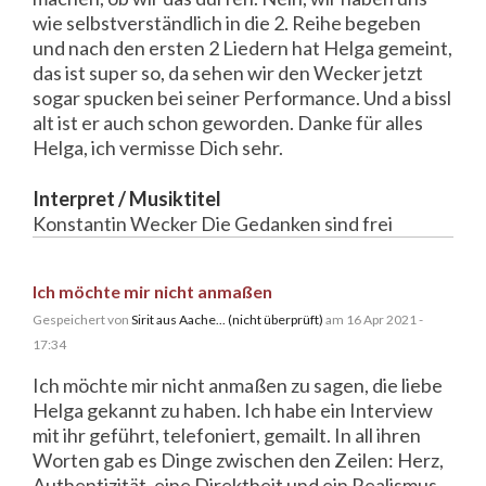
wie selbstverständlich in die 2. Reihe begeben
und nach den ersten 2 Liedern hat Helga gemeint,
das ist super so, da sehen wir den Wecker jetzt
sogar spucken bei seiner Performance. Und a bissl
alt ist er auch schon geworden. Danke für alles
Helga, ich vermisse Dich sehr.
Interpret / Musiktitel
Konstantin Wecker Die Gedanken sind frei
Ich möchte mir nicht anmaßen
Gespeichert von
Sirit aus Aache... (nicht überprüft)
am 16 Apr 2021 -
17:34
Ich möchte mir nicht anmaßen zu sagen, die liebe
Helga gekannt zu haben. Ich habe ein Interview
mit ihr geführt, telefoniert, gemailt. In all ihren
Worten gab es Dinge zwischen den Zeilen: Herz,
Authentizität, eine Direktheit und ein Realismus,