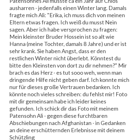
Patensohnes Ali musste ca ein Jahr auf Chios
ausharren - jedenfalls einen Winter lang. Damals
fragte mich Ali: "Erika, ich muss dich von meinen
Eltern etwas fragen. Ich weiß du musst Nein
sagen. Aber ich habe versprochen zu fragen:
Mein kleinster Bruder Hossein ist so alt wie
Hanna (meine Tochter, damals 8 Jahre) und er ist
sehr krank. Sie haben Angst, dass er den
restlichen Winter nicht überlebt. Könntest du
bitte den Kleinsten von dort zu dir nehmen?" Mir
brach es das Herz - es tut sooo weh, wenn man
dringende Hilfe nicht geben darf. Ich konnte mich
nur für dieses große Vertrauen bedanken. Ich
könnte noch vieles schreiben: du fehlst mir! Foto
mit dir gemeinsam habe ich leider keines
gefunden. Ich schick dir das Foto mit meinem
Patensohn Ali - gegen diese furchtbaren
Abschiebungen nach Afghanistan - in Gedanken
an deine erschütternden Erlebnisse mit deinem
Schützling