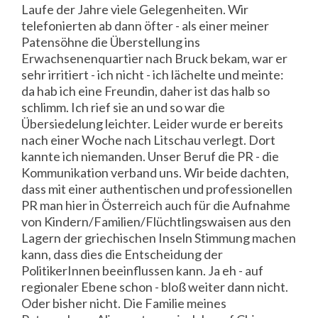
Laufe der Jahre viele Gelegenheiten. Wir
telefonierten ab dann öfter - als einer meiner
Patensöhne die Überstellung ins
Erwachsenenquartier nach Bruck bekam, war er
sehr irritiert - ich nicht - ich lächelte und meinte:
da hab ich eine Freundin, daher ist das halb so
schlimm. Ich rief sie an und so war die
Übersiedelung leichter. Leider wurde er bereits
nach einer Woche nach Litschau verlegt. Dort
kannte ich niemanden. Unser Beruf die PR - die
Kommunikation verband uns. Wir beide dachten,
dass mit einer authentischen und professionellen
PR man hier in Österreich auch für die Aufnahme
von Kindern/Familien/Flüchtlingswaisen aus den
Lagern der griechischen Inseln Stimmung machen
kann, dass dies die Entscheidung der
PolitikerInnen beeinflussen kann. Ja eh - auf
regionaler Ebene schon - bloß weiter dann nicht.
Oder bisher nicht. Die Familie meines