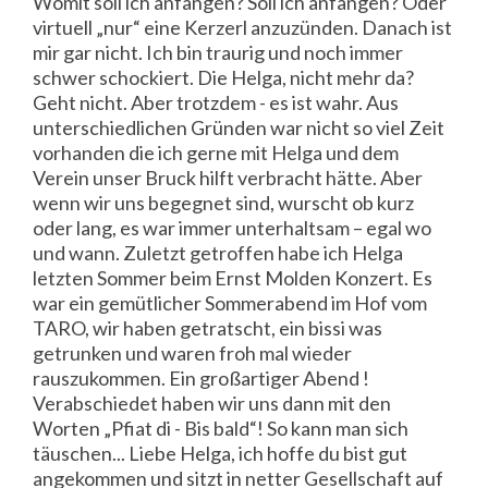
Womit soll ich anfangen? Soll ich anfangen? Oder
virtuell „nur“ eine Kerzerl anzuzünden. Danach ist
mir gar nicht. Ich bin traurig und noch immer
schwer schockiert. Die Helga, nicht mehr da?
Geht nicht. Aber trotzdem - es ist wahr. Aus
unterschiedlichen Gründen war nicht so viel Zeit
vorhanden die ich gerne mit Helga und dem
Verein unser Bruck hilft verbracht hätte. Aber
wenn wir uns begegnet sind, wurscht ob kurz
oder lang, es war immer unterhaltsam – egal wo
und wann. Zuletzt getroffen habe ich Helga
letzten Sommer beim Ernst Molden Konzert. Es
war ein gemütlicher Sommerabend im Hof vom
TARO, wir haben getratscht, ein bissi was
getrunken und waren froh mal wieder
rauszukommen. Ein großartiger Abend !
Verabschiedet haben wir uns dann mit den
Worten „Pfiat di - Bis bald“! So kann man sich
täuschen... Liebe Helga, ich hoffe du bist gut
angekommen und sitzt in netter Gesellschaft auf