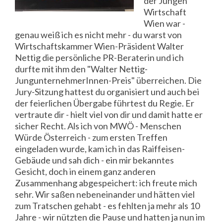
der Jungen
Wirtschaft
Wien war -
genau weiß ich es nicht mehr - du warst von
Wirtschaftskammer Wien-Präsident Walter
Nettig die persönliche PR-Beraterin und ich
durfte mit ihm den "Walter Nettig-
JungunternehmerInnen-Preis" überreichen. Die
Jury-Sitzung hattest du organisiert und auch bei
der feierlichen Übergabe führtest du Regie. Er
vertraute dir - hielt viel von dir und damit hatte er
sicher Recht. Als ich von MWÖ - Menschen
Würde Österreich - zum ersten Treffen
eingeladen wurde, kam ich in das Raiffeisen-
Gebäude und sah dich - ein mir bekanntes
Gesicht, doch in einem ganz anderen
Zusammenhang abgespeichert: ich freute mich
sehr. Wir saßen nebeneinander und hätten viel
zum Tratschen gehabt - es fehlten ja mehr als 10
Jahre - wir nützten die Pause und hatten ja nun im