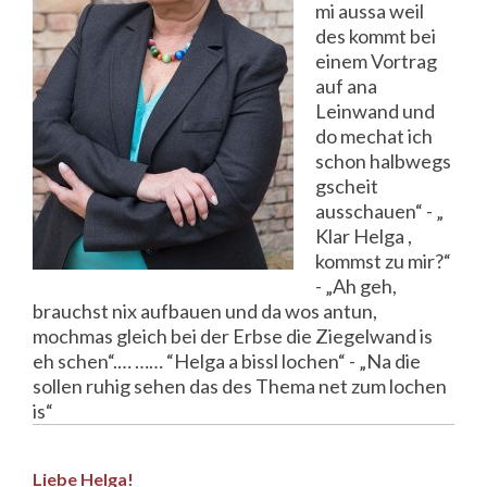
mi aussa weil
des kommt bei
einem Vortrag
auf ana
Leinwand und
do mechat ich
schon halbwegs
gscheit
ausschauen“ - „
Klar Helga ,
kommst zu mir?“
- „Ah geh,
brauchst nix aufbauen und da wos antun,
mochmas gleich bei der Erbse die Ziegelwand is
eh schen“.… …… “Helga a bissl lochen“ - „Na die
sollen ruhig sehen das des Thema net zum lochen
is“
Liebe Helga!