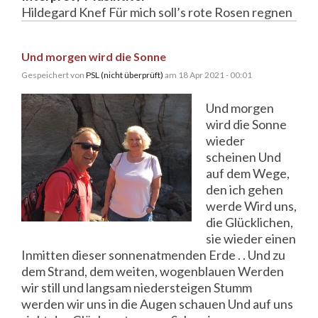
Hildegard Knef Für mich soll’s rote Rosen regnen
Und morgen wird die Sonne
Gespeichert von
PSL (nicht überprüft)
am 18 Apr 2021 - 00:01
Und morgen
wird die Sonne
wieder
scheinen Und
auf dem Wege,
den ich gehen
werde Wird uns,
die Glücklichen,
sie wieder einen
Inmitten dieser sonnenatmenden Erde . . Und zu
dem Strand, dem weiten, wogenblauen Werden
wir still und langsam niedersteigen Stumm
werden wir uns in die Augen schauen Und auf uns