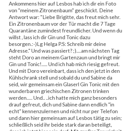
Ankommens hier auf Lesbos hab ich dir ein Foto
von "meinem Zitronenbaum" geschickt. Deine
Antwort war: "Liebe Brigitte, das freut mich sehr.
Ein Zitronenbaum vor der Tür macht die 7 Tage
Quarantäne zumindest freundlicher. Und wenn du
willst , lass ich dir Gin und Tonic dazu
besorgen.:-)Lg Helga P.S: Schreib mir deine
Adresse." Und was passiert? ;)....am nächsten Tag
steht Doro an meinem Gartenzaun und bringt mir
Gin und Tonic!..... Und ich hab mich riesig gefreut.
Und mit Doro vereinbart, dass ich den jetzt in den
Kühlschrank stell und sobald du und Sabine da
seid, wir gemeinsam ein Glaserl Gin Tonic mit den
wunderbaren griechischen Zitronen trinken
werden..... Und.. ..ich hatte mich ganz besonders
drauf gefreut, dich und Sabine dann endlich "in
echt" kennenzulernen und nicht nur per Telefon
und dann hier gemeinsam auf Lesbos tätig zu sein;
schließlich seid ihr beide stark daran beteiligt,