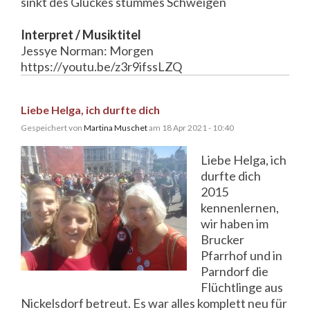
sinkt des Glückes stummes Schweigen
Interpret / Musiktitel
Jessye Norman: Morgen
https://youtu.be/z3r9ifssLZQ
Liebe Helga, ich durfte dich
Gespeichert von
Martina Muschet
am 18 Apr 2021 - 10:40
Liebe Helga, ich
durfte dich
2015
kennenlernen,
wir haben im
Brucker
Pfarrhof und in
Parndorf die
Flüchtlinge aus
Nickelsdorf betreut. Es war alles komplett neu für