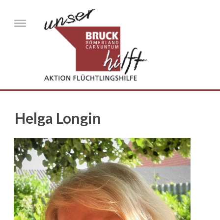
Direkt zum Inhalt
Menu
Helga Longin
helga_kondolenz.jpg