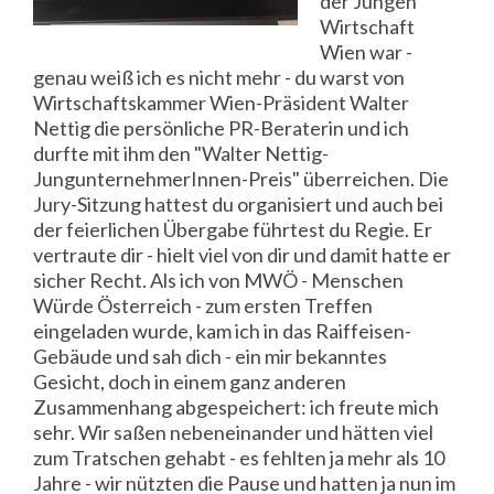
der Jungen
Wirtschaft
Wien war -
genau weiß ich es nicht mehr - du warst von
Wirtschaftskammer Wien-Präsident Walter
Nettig die persönliche PR-Beraterin und ich
durfte mit ihm den "Walter Nettig-
JungunternehmerInnen-Preis" überreichen. Die
Jury-Sitzung hattest du organisiert und auch bei
der feierlichen Übergabe führtest du Regie. Er
vertraute dir - hielt viel von dir und damit hatte er
sicher Recht. Als ich von MWÖ - Menschen
Würde Österreich - zum ersten Treffen
eingeladen wurde, kam ich in das Raiffeisen-
Gebäude und sah dich - ein mir bekanntes
Gesicht, doch in einem ganz anderen
Zusammenhang abgespeichert: ich freute mich
sehr. Wir saßen nebeneinander und hätten viel
zum Tratschen gehabt - es fehlten ja mehr als 10
Jahre - wir nützten die Pause und hatten ja nun im