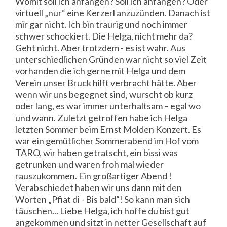
Womit soll ich anfangen? Soll ich anfangen? Oder
virtuell „nur“ eine Kerzerl anzuzünden. Danach ist
mir gar nicht. Ich bin traurig und noch immer
schwer schockiert. Die Helga, nicht mehr da?
Geht nicht. Aber trotzdem - es ist wahr. Aus
unterschiedlichen Gründen war nicht so viel Zeit
vorhanden die ich gerne mit Helga und dem
Verein unser Bruck hilft verbracht hätte. Aber
wenn wir uns begegnet sind, wurscht ob kurz
oder lang, es war immer unterhaltsam – egal wo
und wann. Zuletzt getroffen habe ich Helga
letzten Sommer beim Ernst Molden Konzert. Es
war ein gemütlicher Sommerabend im Hof vom
TARO, wir haben getratscht, ein bissi was
getrunken und waren froh mal wieder
rauszukommen. Ein großartiger Abend !
Verabschiedet haben wir uns dann mit den
Worten „Pfiat di - Bis bald“! So kann man sich
täuschen... Liebe Helga, ich hoffe du bist gut
angekommen und sitzt in netter Gesellschaft auf