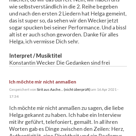
wie selbstverständlich in die 2. Reihe begeben
und nach den ersten 2 Liedern hat Helga gemeint,
das ist super so, da sehen wir den Wecker jetzt
sogar spucken bei seiner Performance. Und a bissl
alt ist er auch schon geworden. Danke für alles
Helga, ich vermisse Dich sehr.
Interpret / Musiktitel
Konstantin Wecker Die Gedanken sind frei
Ich möchte mir nicht anmaßen
Gespeichert von
Sirit aus Aache... (nicht überprüft)
am 16 Apr 2021 -
17:34
Ich möchte mir nicht anmaßen zu sagen, die liebe
Helga gekannt zu haben. Ich habe ein Interview
mit ihr geführt, telefoniert, gemailt. In all ihren
Worten gab es Dinge zwischen den Zeilen: Herz,
Authentizität, eine Direktheit und ein Realismus,