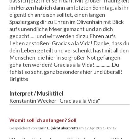
dass ich jetzt hier sein darf. Mit großer Traurigkeit
im Herzen hab ich dann am letzten Sonntag, als ihr
eigentlich anreisen solltet, einen langen
Spaziergang dir zu Ehren im Olivenhain mit Blick
aufs unendliche Meer gemacht und an dich
gedacht..... und wir werden dir zu Ehren aufs
Leben anstoßen! Gracias a la Vida! Danke, dass du
dein Leben geteilt und verschenkt hast mit all den
Menschen, die hier in so großer Not gefangen
gehalten werden! Gracias a la Vida!..............Du
fehlst so sehr, ganz besonders hier und überall!
Brigitte
Interpret / Musiktitel
Konstantin Wecker "Gracias a la Vida"
Womit soll ich anfangen? Soll
Gespeichert von
Karin L. (nicht überprüft)
am 17 Apr 2021 - 09:12