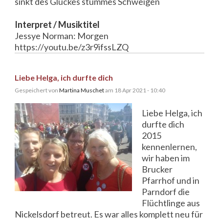
sinkt des Glückes stummes Schweigen
Interpret / Musiktitel
Jessye Norman: Morgen
https://youtu.be/z3r9ifssLZQ
Liebe Helga, ich durfte dich
Gespeichert von
Martina Muschet
am 18 Apr 2021 - 10:40
Liebe Helga, ich
durfte dich
2015
kennenlernen,
wir haben im
Brucker
Pfarrhof und in
Parndorf die
Flüchtlinge aus
Nickelsdorf betreut. Es war alles komplett neu für