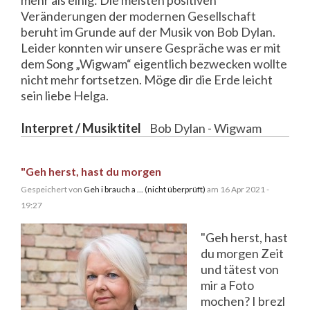
Veränderungen der modernen Gesellschaft
beruht im Grunde auf der Musik von Bob Dylan.
Leider konnten wir unsere Gespräche was er mit
dem Song „Wigwam“ eigentlich bezwecken wollte
nicht mehr fortsetzen. Möge dir die Erde leicht
sein liebe Helga.
Interpret / Musiktitel
Bob Dylan - Wigwam
"Geh herst, hast du morgen
Gespeichert von
Geh i brauch a ... (nicht überprüft)
am 16 Apr 2021 -
19:27
"Geh herst, hast
du morgen Zeit
und tätest von
mir a Foto
mochen? I brezl