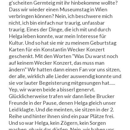
g'scheiten Germteig mit ihr hinbekomme wollte?
Dass wir wieder einen Museumstag in Wien
verbringen können? Nein, ich beschwere mich
nicht, ich bin einfach nur traurig, unfassbar
traurig. Eines der Dinge, die ich mit und durch
Helga leben konnte, war mein Interesse für
Kultur. Und so hat sie mir zu meinem Geburtstag
Karten für ein Konstantin Wecker Konzert
geschenkt. Mit den Worten "Was Du warst noch
auf keinem Wecker Konzert, das muss man
ändern" Wir hatten dann einen Fan vor uns sitzen,
der alle, wirklich alle Lieder auswendig konnte und
sie vor lauter Begeisterung mitgesungen hat.....
Yep, wir waren beide a bisserl genervt.
Glücklicherweise trafen wir dann liebe Brucker
Freunde in der Pause, denen Helga gleich unser
Leid klagte. Und die meinten, sie sitzen in der 2.
Reihe und hinter ihnen sind ein paar Plätze frei.
Und so war Helga, kein Zögern, kein Sorgen
machen, ob wir das dürfen. Nein, wir haben uns