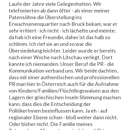
Laufe der Jahre viele Gelegenheiten. Wir
telefonierten ab dann öfter - als einer meiner
Patensöhne die Überstellung ins
Erwachsenenquartier nach Bruck bekam, war er
sehr irritiert - ich nicht - ich lächelte und meinte:
da hab ich eine Freundin, daher ist das halb so
schlimm. Ich rief sie an und so war die
Übersiedelung leichter. Leider wurde er bereits
nach einer Woche nach Litschau verlegt. Dort
kannte ich niemanden. Unser Beruf die PR - die
Kommunikation verband uns. Wir beide dachten,
dass mit einer authentischen und professionellen
PR man hier in Österreich auch für die Aufnahme
von Kindern/Familien/Flüchtlingswaisen aus den
Lagern der griechischen Inseln Stimmung machen
kann, dass dies die Entscheidung der
PolitikerInnen beeinflussen kann. Ja eh - auf
regionaler Ebene schon - bloß weiter dann nicht.
Oder bisher nicht. Die Familie meines