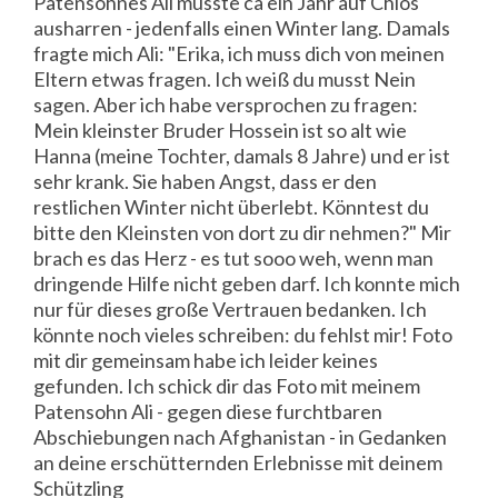
Patensohnes Ali musste ca ein Jahr auf Chios
ausharren - jedenfalls einen Winter lang. Damals
fragte mich Ali: "Erika, ich muss dich von meinen
Eltern etwas fragen. Ich weiß du musst Nein
sagen. Aber ich habe versprochen zu fragen:
Mein kleinster Bruder Hossein ist so alt wie
Hanna (meine Tochter, damals 8 Jahre) und er ist
sehr krank. Sie haben Angst, dass er den
restlichen Winter nicht überlebt. Könntest du
bitte den Kleinsten von dort zu dir nehmen?" Mir
brach es das Herz - es tut sooo weh, wenn man
dringende Hilfe nicht geben darf. Ich konnte mich
nur für dieses große Vertrauen bedanken. Ich
könnte noch vieles schreiben: du fehlst mir! Foto
mit dir gemeinsam habe ich leider keines
gefunden. Ich schick dir das Foto mit meinem
Patensohn Ali - gegen diese furchtbaren
Abschiebungen nach Afghanistan - in Gedanken
an deine erschütternden Erlebnisse mit deinem
Schützling