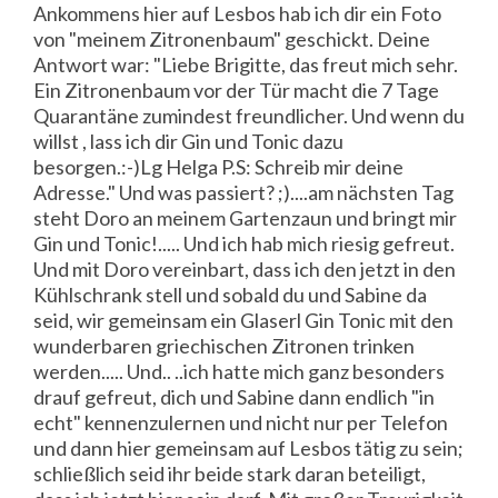
Ankommens hier auf Lesbos hab ich dir ein Foto
von "meinem Zitronenbaum" geschickt. Deine
Antwort war: "Liebe Brigitte, das freut mich sehr.
Ein Zitronenbaum vor der Tür macht die 7 Tage
Quarantäne zumindest freundlicher. Und wenn du
willst , lass ich dir Gin und Tonic dazu
besorgen.:-)Lg Helga P.S: Schreib mir deine
Adresse." Und was passiert? ;)....am nächsten Tag
steht Doro an meinem Gartenzaun und bringt mir
Gin und Tonic!..... Und ich hab mich riesig gefreut.
Und mit Doro vereinbart, dass ich den jetzt in den
Kühlschrank stell und sobald du und Sabine da
seid, wir gemeinsam ein Glaserl Gin Tonic mit den
wunderbaren griechischen Zitronen trinken
werden..... Und.. ..ich hatte mich ganz besonders
drauf gefreut, dich und Sabine dann endlich "in
echt" kennenzulernen und nicht nur per Telefon
und dann hier gemeinsam auf Lesbos tätig zu sein;
schließlich seid ihr beide stark daran beteiligt,