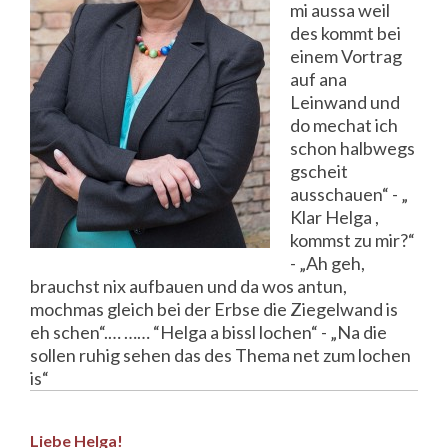
mi aussa weil
des kommt bei
einem Vortrag
auf ana
Leinwand und
do mechat ich
schon halbwegs
gscheit
ausschauen“ - „
Klar Helga ,
kommst zu mir?“
- „Ah geh,
brauchst nix aufbauen und da wos antun,
mochmas gleich bei der Erbse die Ziegelwand is
eh schen“.… …… “Helga a bissl lochen“ - „Na die
sollen ruhig sehen das des Thema net zum lochen
is“
Liebe Helga!