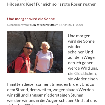
Hildegard Knef Für mich soll’s rote Rosen regnen
Und morgen wird die Sonne
Gespeichert von
PSL (nicht überprüft)
am 18 Apr 2021 - 00:01
Und morgen
wird die Sonne
wieder
scheinen Und
auf dem Wege,
den ich gehen
werde Wird uns,
die Glücklichen,
sie wieder einen
Inmitten dieser sonnenatmenden Erde . . Und zu
dem Strand, dem weiten, wogenblauen Werden
wir still und langsam niedersteigen Stumm
werden wir uns in die Augen schauen Und auf uns